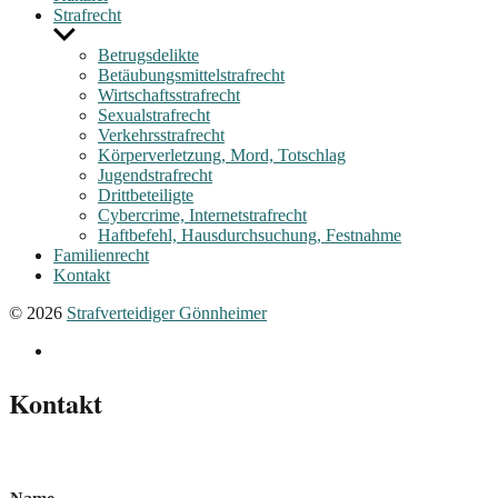
Strafrecht
Untermenü
anzeigen
Betrugsdelikte
Betäubungsmittelstrafrecht
Wirtschaftsstrafrecht
Sexualstrafrecht
Verkehrsstrafrecht
Körperverletzung, Mord, Totschlag
Jugendstrafrecht
Drittbeteiligte
Cybercrime, Internetstrafrecht
Haftbefehl, Hausdurchsuchung, Festnahme
Familienrecht
Kontakt
© 2026
Strafverteidiger Gönnheimer
fon
hotline
Kontakt