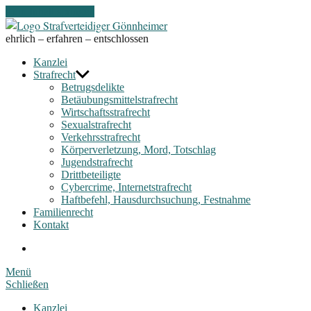
Zum Inhalt springen
Strafverteidiger
Gönnheimer
ehrlich – erfahren – entschlossen
Kanzlei
Strafrecht
Betrugsdelikte
Betäubungsmittelstrafrecht
Wirtschaftsstrafrecht
Sexualstrafrecht
Verkehrsstrafrecht
Körperverletzung, Mord, Totschlag
Jugendstrafrecht
Drittbeteiligte
Cybercrime, Internetstrafrecht
Haftbefehl, Hausdurchsuchung, Festnahme
Familienrecht
Kontakt
fon
hotline
Menü
Schließen
Kanzlei