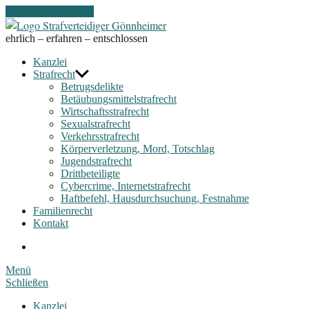
Zum Inhalt springen
Strafverteidiger
Gönnheimer
ehrlich – erfahren – entschlossen
Kanzlei
Strafrecht
Betrugsdelikte
Betäubungsmittelstrafrecht
Wirtschaftsstrafrecht
Sexualstrafrecht
Verkehrsstrafrecht
Körperverletzung, Mord, Totschlag
Jugendstrafrecht
Drittbeteiligte
Cybercrime, Internetstrafrecht
Haftbefehl, Hausdurchsuchung, Festnahme
Familienrecht
Kontakt
fon
hotline
Menü
Schließen
Kanzlei