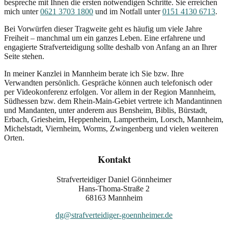
bespreche mit Ihnen die ersten notwendigen Schritte. Sie erreichen
mich unter
0621 3703 1800
und im Notfall unter
0151 4130 6713
.
Bei Vorwürfen dieser Tragweite geht es häufig um viele Jahre
Freiheit – manchmal um ein ganzes Leben. Eine erfahrene und
engagierte Strafverteidigung sollte deshalb von Anfang an an Ihrer
Seite stehen.
In meiner Kanzlei in Mannheim berate ich Sie bzw. Ihre
Verwandten persönlich. Gespräche können auch telefonisch oder
per Videokonferenz erfolgen. Vor allem in der Region Mannheim,
Südhessen bzw. dem Rhein-Main-Gebiet vertrete ich Mandantinnen
und Mandanten, unter anderem aus Bensheim, Biblis, Bürstadt,
Erbach, Griesheim, Heppenheim, Lampertheim, Lorsch, Mannheim,
Michelstadt, Viernheim, Worms, Zwingenberg und vielen weiteren
Orten.
Kontakt
Strafverteidiger Daniel Gönnheimer
Hans-Thoma-Straße 2
68163 Mannheim
dg@strafverteidiger-goennheimer.de