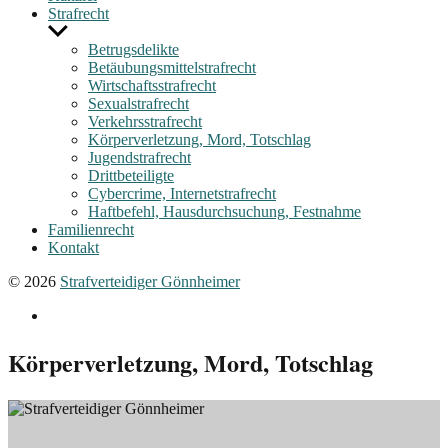
Strafrecht
Untermenü
anzeigen
Betrugsdelikte
Betäubungsmittelstrafrecht
Wirtschaftsstrafrecht
Sexualstrafrecht
Verkehrsstrafrecht
Körperverletzung, Mord, Totschlag
Jugendstrafrecht
Drittbeteiligte
Cybercrime, Internetstrafrecht
Haftbefehl, Hausdurchsuchung, Festnahme
Familienrecht
Kontakt
© 2026
Strafverteidiger Gönnheimer
fon
hotline
Körperverletzung, Mord, Totschlag